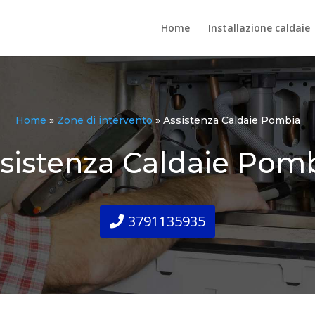
Home
Installazione caldaie
Home
»
Zone di intervento
»
Assistenza Caldaie Pombia
sistenza Caldaie Pom
3791135935