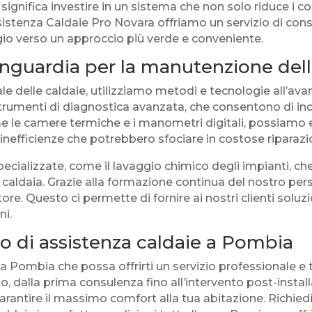
ignifica investire in un sistema che non solo riduce i co
ssistenza Caldaie Pro Novara offriamo un servizio di con
ggio verso un approccio più verde e conveniente.
nguardia per la manutenzione dell
e delle caldaie, utilizziamo metodi e tecnologie all’av
rumenti di diagnostica avanzata, che consentono di indi
 le camere termiche e i manometri digitali, possiamo ef
 inefficienze che potrebbero sfociare in costose riparazi
specializzate, come il lavaggio chimico degli impianti, c
la caldaia. Grazie alla formazione continua del nostro pe
tore. Questo ci permette di fornire ai nostri clienti solu
ni.
io di assistenza caldaie a Pombia
a Pombia che possa offrirti un servizio professionale e 
o, dalla prima consulenza fino all’intervento post-instal
rantire il massimo comfort alla tua abitazione. Richi