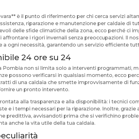
a** è il punto di riferimento per chi cerca servizi altam
ssistenza, riparazione e manutenzione per caldaie di tu
voli delle sfide climatiche della zona, ecco perché ci 
 affrontare i rigori invernali senza preoccupazioni. Il nos
a ogni necessità, garantendo un servizio efficiente tutt
nibile 24 ore su 24
ie a Pombia non si limita solo a interventi programmati,
ze possono verificarsi in qualsiasi momento, ecco per
si tratti di una caldaia che smette improvvisamente di fu
ornire un pronto intervento.
prontata alla trasparenza e alla disponibilità: i tecnici 
ste e i tempi necessari per la riparazione. Inoltre, grazi
ne predittiva, avvisandoti prima che si verifichino prob
ta anche la vita utile della tua caldaia.
peculiarità