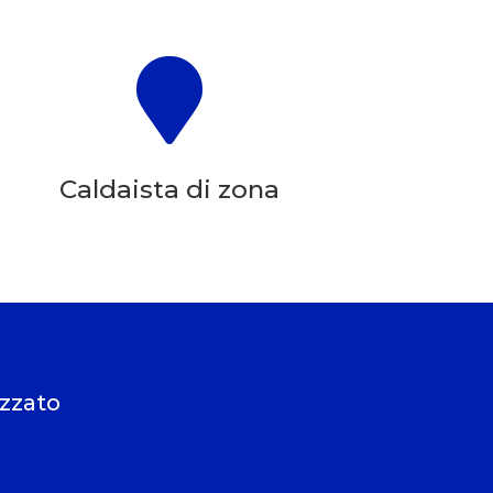

Caldaista di zona
izzato