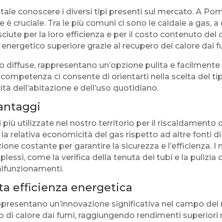
ale conoscere i diversi tipi presenti sul mercato. A Pomb
 è cruciale. Tra le più comuni ci sono le caldaie a gas, 
iute per la loro efficienza e per il costo contenuto del 
ergetico superiore grazie al recupero del calore dai fu
 diffuse, rappresentano un’opzione pulita e facilmente in
competenza ci consente di orientarti nella scelta del tip
tà dell’abitazione e dell’uso quotidiano.
vantaggi
più utilizzate nel nostro territorio per il riscaldamento 
e la relativa economicità del gas rispetto ad altre fonti d
e costante per garantire la sicurezza e l’efficienza. I n
lessi, come la verifica della tenuta dei tubi e la pulizia 
alfunzionamenti.
ta efficienza energetica
ppresentano un’innovazione significativa nel campo del
 di calore dai fumi, raggiungendo rendimenti superiori ri