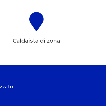

Caldaista di zona
izzato