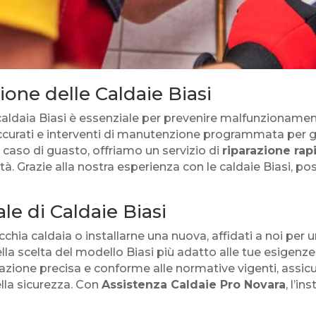
one delle Caldaie Biasi
caldaia Biasi è essenziale per prevenire malfunzionamenti 
li accurati e interventi di manutenzione programmata per
In caso di guasto, offriamo un servizio di
riparazione rap
tà. Grazie alla nostra esperienza con le caldaie Biasi, p
le di Caldaie Biasi
cchia caldaia o installarne una nuova, affidati a noi per 
nella scelta del modello Biasi più adatto alle tue esigenz
llazione precisa e conforme alle normative vigenti, assi
ella sicurezza. Con
Assistenza Caldaie Pro Novara
, l’i