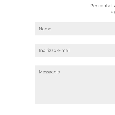
Per contatt
op